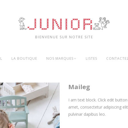
BIENVENUE SUR NOTRE SITE
IL
LA BOUTIQUE
NOS MARQUES
LISTES
CONTACTE
Maileg
I am text block. Click edit butto
amet, consectetur adipiscing elit.
pulvinar dapibus leo.